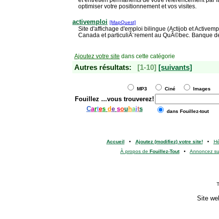
optimiser votre positionnement et vos visites.
activemploi
[MapQuest]
Site d'affichage d'emploi bilingue (Actijob et Activemp
Canada et particuliÃ¨rement au QuÃ©bec. Banque de 
Ajoutez votre site
dans cette catégorie
Autres résultats:
[1-10]
[suivants]
MP3
Ciné
Images
Fouillez
...vous trouverez!
C
a
r
t
e
s
d
e
s
o
u
h
a
i
t
s
dans Fouillez-tout
Accueil
•
Ajoutez (modifiez) votre site!
•
H
À propos de
Fouillez-Tout
•
Annoncez s
T
Site we