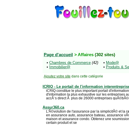
Page d'accueil
> Affaires
(302 sites)
•
Chambres de Commerce
(42)
•
Mode@
•
Immobilier@
•
Produits & S
Ajoutez votre site
dans cette catégorie
ICRIQ - Le portail de l'information interentrepris
iCRIQ constitue le plus important portail d'informatio
d'information la plus exhaustive sur les entreprises
accÃ¨s direct Ã plus de 26000 entreprises quÃ©bÃ©
Assur360.ca
L'Ã©volution de l'assurance par la simplicitÃ© et la 
en assurance auto, assurance bateau, assurance vÃ
maison et assurance condo. Obtenez une soumission
certain produit et se