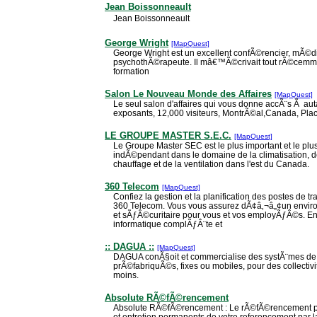
Jean Boissonneault
Jean Boissonneault
George Wright
[MapQuest]
George Wright est un excellent confÃ©rencier, mÃ©di
psychothÃ©rapeute. Il mâ€™Ã©crivait tout rÃ©cemme
formation
Salon Le Nouveau Monde des Affaires
[MapQuest]
Le seul salon d'affaires qui vous donne accÃ¨s Ã auta
exposants, 12,000 visiteurs, MontrÃ©al,Canada, Pla
LE GROUPE MASTER S.E.C.
[MapQuest]
Le Groupe Master SEC est le plus important et le plus
indÃ©pendant dans le domaine de la climatisation, d
chauffage et de la ventilation dans l'est du Canada.
360 Telecom
[MapQuest]
Confiez la gestion et la planification des postes de t
360 Telecom. Vous vous assurez dÃ¢â‚¬â„¢un enviro
et sÃƒÂ©curitaire pour vous et vos employÃƒÂ©s. En 
informatique complÃƒÂ¨te et
:: DAGUA ::
[MapQuest]
DAGUA conÃ§oit et commercialise des systÃ¨mes de t
prÃ©fabriquÃ©s, fixes ou mobiles, pour des collecti
moins.
Absolute RÃ©fÃ©rencement
Absolute RÃ©fÃ©rencement : Le rÃ©fÃ©rencement prof
et entretien permanents de votre referencement par