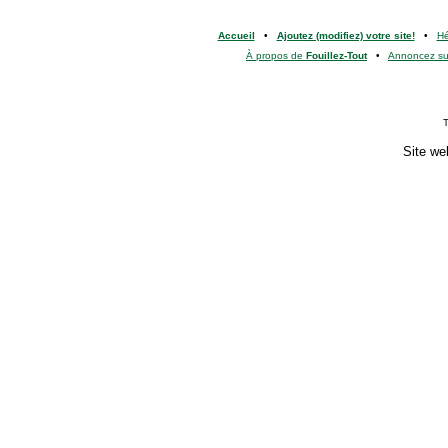
Accueil
•
Ajoutez (modifiez) votre site!
•
H
À propos de
Fouillez-Tout
•
Annoncez s
T
Site we