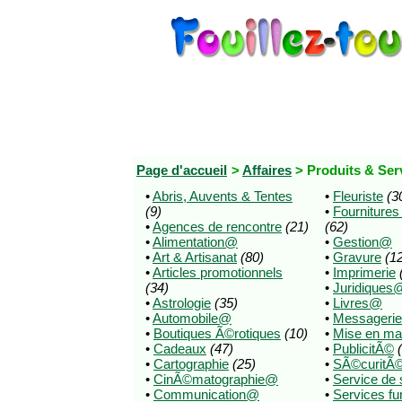
Page d'accueil
>
Affaires
> Produits & Ser
•
Abris, Auvents & Tentes
•
Fleuriste
(3
(9)
•
Fournitures
•
Agences de rencontre
(21)
(62)
•
Alimentation@
•
Gestion@
•
Art & Artisanat
(80)
•
Gravure
(1
•
Articles promotionnels
•
Imprimerie
(34)
•
Juridiques
•
Astrologie
(35)
•
Livres@
•
Automobile@
•
Messagerie
•
Boutiques Ã©rotiques
(10)
•
Mise en m
•
Cadeaux
(47)
•
PublicitÃ©
•
Cartographie
(25)
•
SÃ©curit
•
CinÃ©matographie@
•
Service de 
•
Communication@
•
Services fu