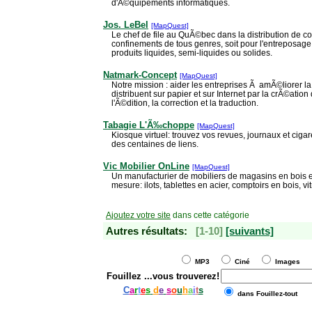
d'Ã©quipements informatiques.
Jos. LeBel
[MapQuest]
Le chef de file au QuÃ©bec dans la distribution de co
confinements de tous genres, soit pour l'entreposage
produits liquides, semi-liquides ou solides.
Natmark-Concept
[MapQuest]
Notre mission : aider les entreprises Ã amÃ©liorer l
distribuent sur papier et sur Internet par la crÃ©ation
l'Ã©dition, la correction et la traduction.
Tabagie L'Ã‰choppe
[MapQuest]
Kiosque virtuel: trouvez vos revues, journaux et cig
des centaines de liens.
Vic Mobilier OnLine
[MapQuest]
Un manufacturier de mobiliers de magasins en bois et
mesure: ilots, tablettes en acier, comptoirs en bois, vit
Ajoutez votre site
dans cette catégorie
Autres résultats:
[1-10]
[suivants]
MP3
Ciné
Images
Fouillez
...vous trouverez!
C
a
r
t
e
s
d
e
s
o
u
h
a
i
t
s
dans Fouillez-tout