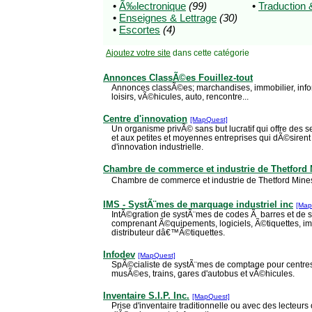
•
Ã‰lectronique
(99)
•
Traduction
•
Enseignes & Lettrage
(30)
•
Escortes
(4)
Ajoutez votre site
dans cette catégorie
Annonces ClassÃ©es Fouillez-tout
Annonces classÃ©es; marchandises, immobilier, infor
loisirs, vÃ©hicules, auto, rencontre...
Centre d'innovation
[MapQuest]
Un organisme privÃ© sans but lucratif qui offre des s
et aux petites et moyennes entreprises qui dÃ©sirent 
d'innovation industrielle.
Chambre de commerce et industrie de Thetford
Chambre de commerce et industrie de Thetford Min
IMS - SystÃ¨mes de marquage industriel inc
[Map
IntÃ©gration de systÃ¨mes de codes Ã barres et de
comprenant Ã©quipements, logiciels, Ã©tiquettes, imp
distributeur dâ€™Ã©tiquettes.
Infodev
[MapQuest]
SpÃ©cialiste de systÃ¨mes de comptage pour centres
musÃ©es, trains, gares d'autobus et vÃ©hicules.
Inventaire S.I.P. Inc.
[MapQuest]
Prise d'inventaire traditionnelle ou avec des lecteurs 