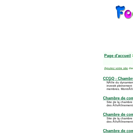
Page d'accueil
Ajoutez votre site
dan
CCGQ - Chambr
NÃ©e du dynamisme
investit pleinemen
membres. MontrÃ©
Chambre de com
Site de la chambre
des Ã©vÃ©nement
Chambre de comm
Site de la chambre
des Ã©vÃ©nement
Chambre de comm