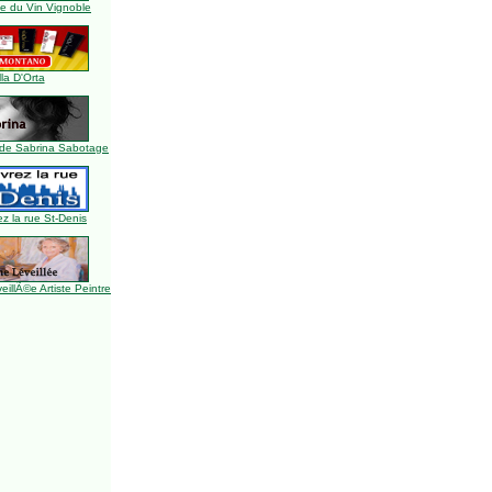
 du Vin Vignoble
lla D'Orta
de Sabrina Sabotage
z la rue St-Denis
illÃ©e Artiste Peintre