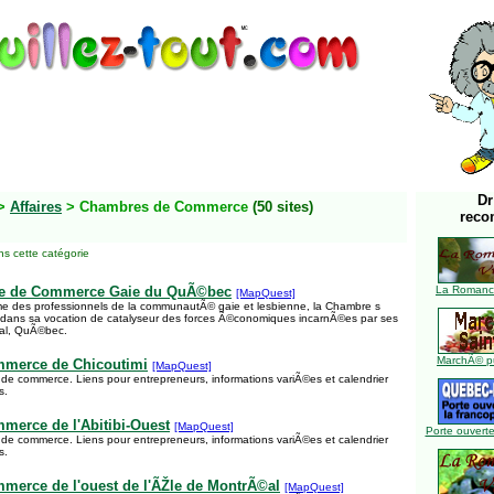
Dr
>
Affaires
> Chambres de Commerce
(50 sites)
reco
s cette catégorie
e de Commerce Gaie du QuÃ©bec
La Romance
[MapQuest]
 des professionnels de la communautÃ© gaie et lesbienne, la Chambre s
t dans sa vocation de catalyseur des forces Ã©conomiques incarnÃ©es par ses
al, QuÃ©bec.
MarchÃ© pu
merce de Chicoutimi
[MapQuest]
 de commerce. Liens pour entrepreneurs, informations variÃ©es et calendrier
s.
erce de l'Abitibi-Ouest
[MapQuest]
Porte ouverte
 de commerce. Liens pour entrepreneurs, informations variÃ©es et calendrier
s.
erce de l'ouest de l'ÃŽle de MontrÃ©al
[MapQuest]