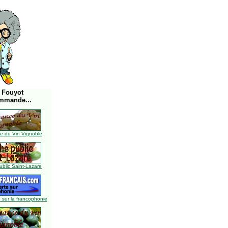
 Fouyot
mmande...
 du Vin Vignoble
blic Saint-Lazare
 sur la francophonie