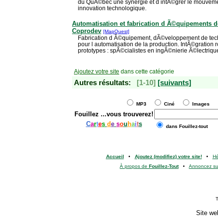
du QuÃ©bec une synergie et d intÃ©grer le mouvemen
innovation technologique.
Automatisation et fabrication d Ã©quipements de
Coprodev
[MapQuest]
Fabrication d Ã©quipement, dÃ©veloppement de techn
pour l automatisation de la production. IntÃ©gratio
prototypes : spÃ©cialistes en ingÃ©nierie Ã©lectriq
Ajoutez votre site
dans cette catégorie
Autres résultats:
[1-10]
[suivants]
MP3
Ciné
Images
Fouillez
...vous trouverez!
C
a
r
t
e
s
d
e
s
o
u
h
a
i
t
s
dans Fouillez-tout
Accueil
•
Ajoutez (modifiez) votre site!
•
H
À propos de
Fouillez-Tout
•
Annoncez s
T
Site we