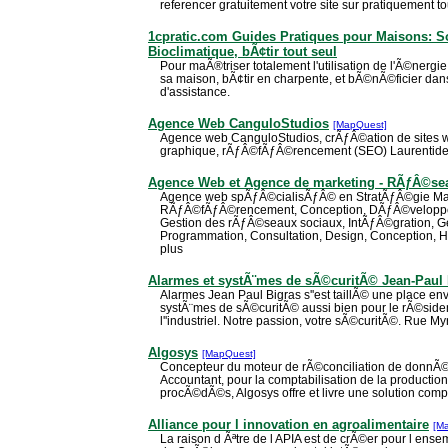
referencer gratuitement votre site sur pratiquement 
1cpratic.com Guides Pratiques pour Maisons: So
Bioclimatique, bÃ¢tir tout seul
Pour maÃ®triser totalement l'utilisation de l'Ã©nergie 
sa maison, bÃ¢tir en charpente, et bÃ©nÃ©ficier dans
d'assistance.
Agence Web CanguloStudios
[MapQuest]
Agence web CanguloStudios, crÃƒÂ©ation de sites w
graphique, rÃƒÂ©fÃƒÂ©rencement (SEO) Laurentides
Agence Web et Agence de marketing - RÃƒÂ©s
Agence web spÃƒÂ©cialisÃƒÂ© en StratÃƒÂ©gie Mar
RÃƒÂ©fÃƒÂ©rencement, Conception, DÃƒÂ©velopp
Gestion des rÃƒÂ©seaux sociaux, IntÃƒÂ©gration, Ge
Programmation, Consultation, Design, Conception,
plus
Alarmes et systÃ¨mes de sÃ©curitÃ© Jean-Paul 
Alarmes Jean Paul Bigras s''est taillÃ© une place e
systÃ¨mes de sÃ©curitÃ© aussi bien pour le rÃ©sident
l''industriel. Notre passion, votre sÃ©curitÃ©. Rue M
Algosys
[MapQuest]
Concepteur du moteur de rÃ©conciliation de donnÃ©e
Accountant, pour la comptabilisation de la production
procÃ©dÃ©s, Algosys offre et livre une solution compl
Alliance pour l innovation en agroalimentaire
[M
La raison d Ãªtre de l APIA est de crÃ©er pour l ens