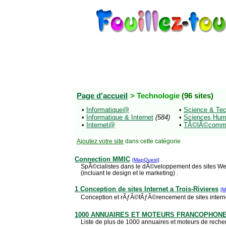
Page d'accueil
> Technologie
(96 sites)
•
Informatique@
•
Science & Te
•
Informatique & Internet
(584)
•
Sciences Hu
•
Internet@
•
TÃ©lÃ©commu
Ajoutez votre site
dans cette catégorie
Connection MMIC
[MapQuest]
SpÃ©cialistes dans le dÃ©veloppement des sites Web
(incluant le design et le marketing) .
1 Conception de sites Internet a Trois-Rivieres
[M
Conception et rÃƒÂ©fÃƒÂ©rencement de sites internet 
1000 ANNUAIRES ET MOTEURS FRANCOPHON
Liste de plus de 1000 annuaires et moteurs de rech