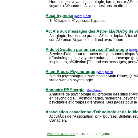
Horoscopes, voyance, astrologie, tarots, nos mÃ©diu
voyants rÃ©pondent Ã vos questions en direct
Abcd hypnose
[MapQuest]
ThÃ©rapie brÃ¨ves sous hypnose
AccÃ¨s aux messages des Astre- MÃ©tÃ©o de v
Astrologie, horoscope gratuit, Ã©tude deplanÃ¨tes et
confÃ©rence. Voyance en direct avec Junon
Aide et Soutien par un service d''astrologie
[MapQ
Service d''aide pour retrouver des personnes disparÃ
d''''astrologie et de voyance naturelle, horoscope gr
Inspiration, rÃ©flexion,j''''attend vos messages, pen
Alain Rioux, Psychologue
[MapQuest]
Site du psychologue et webmaster Alain Rioux, QuÃ
sur le web en psychologie.
Annuaire PSYnergie
[MapQuest]
Annuaire de psychologie qui propose des sites spÃ©c
en psychologie. TÃ©moignages, recherche, psychanaly
psychiatrie et groupes d''entraide. Des pages pour le p
Association canadienne d'ethnologie et de folkl
ActivitÃ©s de l'Association, prix, bourses, Bulletin, 
Canadien.
Ajoutez votre site
dans cette catégorie