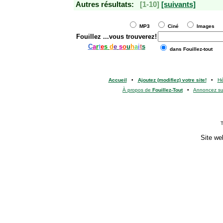
Autres résultats:
[1-10]
[suivants]
MP3
Ciné
Images
Fouillez
...vous trouverez!
C
a
r
t
e
s
d
e
s
o
u
h
a
i
t
s
dans Fouillez-tout
Accueil
•
Ajoutez (modifiez) votre site!
•
H
À propos de
Fouillez-Tout
•
Annoncez s
T
Site we