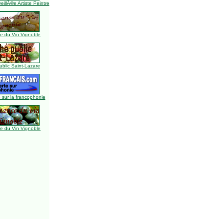
illÃ©e Artiste Peintre
 du Vin Vignoble
blic Saint-Lazare
 sur la francophonie
 du Vin Vignoble