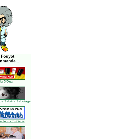
 Fouyot
mmande...
lla D'Orta
de Sabrina Sabotage
z la rue St-Denis