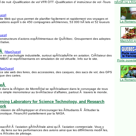
l de nuit -Qualification de vol VFR OTT -Qualification d' instructeur de vol -Tours
HÃ©lÃ¨ne LÃ©ve
est]
ite Web qui vous permet de planifier facilement et rapidement vos voyages et
La Romance
rvations auprÃ¨s de 450 compagnies aÃ©riennes, 53 000 hÃ´tels et 52 loueurs
uest]
 constructeurs d'avions expÃ©rimentaux de QuÃ©bec. Groupement des adeptes
MarchÃ© pu
Ã©ative.
nÂ
[MapQuest]
n en psychologie industrielle, surtout spÃ©cialisÃ©e en aviation. CrÃ©ateur des
MBAT et reprÃ©sentants en simulation de vol virtuelle. Info sur le site.
Porte ouverte
MapQuest]
 ce site web des livres, des accessoires, des casques, des sacs de vol, des GPS
 que des cartes.
La Romance
geÂ
dans la rÃ©gion de MontrÃ©al se spÃ©cialisant dans le convoyage de tous
du simple monomoteur au bi-rÃ©acteur d'affaires, partout Ã travers le monde.
rning Laboratory for Science Technology, and Research
ork
mission de dÃ©velopper et d'encourager les Ã©tudiants Ã Ã©tudier la
ronotique. FinancÃ© partiellement par la NASA.
nsacrÃ© Ã l'aviation gÃ©nÃ©rale ainsi qu'Ã l'aviation commerciale. Vous y
 de liens sur les performances des avions ainsi que les diffÃ©rents modÃ¨les,
es Ã©coles de pilotage.