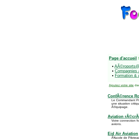
Page d'accueil
•
AÃ©roports
•
Compagnies 
•
Formation & 
Ajoutez votre site
dan
ConfÃ©rence Ro
Le Commandant Pich
une situation crit
Ã©quipage.
Aviation rÃ©cr
Votre connection f
avions.
Eid Air Aviation
Ã‰cole de Piloteage