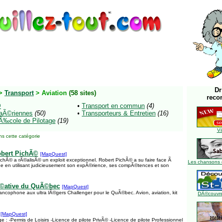
Dr
>
Transport
> Aviation
(58 sites)
reco
@
•
Transport en commun
(4)
aÃ©riennes
(50)
•
Transporteurs & Entretien
(16)
Ã‰cole de Pilotage
(19)
Vi
s cette catégorie
bert PichÃ©
[MapQuest]
Ã© a rÃ©alisÃ© un exploit exceptionnel. Robert PichÃ© a su faire face Ã
Les chansons 
ique en utilisant judicieusement son expÃ©rience, ses compÃ©tences et son
Ã©ative du QuÃ©bec
[MapQuest]
rancophone aux ultra lÃ©gers Challenger pour le QuÃ©bec. Avion, aviation, kit
DÃ©couvre
[MapQuest]
 : -Permis de Loisirs -Licence de pilote PrivÃ© -Licence de pilote Professionnel