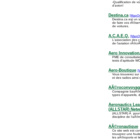
-Qualification de vo
d'avion!
Destina.ca
[MapQu
Destina.ca est un s
de faire vos rÃ©se
de voitures.
A.C.A.E.Q.
[MapQ
L'association des
de l'aviation rÃ©cr
Aero Innovatio
PME de consultatio
tests d'aptitude WO
Aero-Boutique
[
Vous trouverez sur
et des radios ainsi
AÃ©roconvoya
Compagnie basÃ©e 
types d'appareils, 
Aeronautics Lea
(ALLSTAR) Netw
(ALLSTAR) Ã pour 
discipline de l'aÃ©
AÃ©ronautique
Ce site web est co
trouverez une foule
les aÃ©roports et l