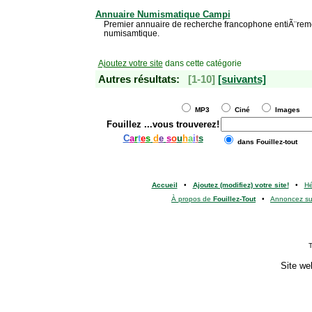
Annuaire Numismatique Campi
Premier annuaire de recherche francophone entiÃ¨rem
numisamtique.
Ajoutez votre site
dans cette catégorie
Autres résultats:
[1-10]
[suivants]
MP3
Ciné
Images
Fouillez
...vous trouverez!
C
a
r
t
e
s
d
e
s
o
u
h
a
i
t
s
dans Fouillez-tout
Accueil
•
Ajoutez (modifiez) votre site!
•
H
À propos de
Fouillez-Tout
•
Annoncez s
T
Site we