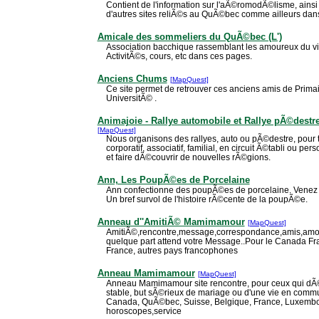
Contient de l'information sur l'aÃ©romodÃ©lisme, ainsi
d'autres sites reliÃ©s au QuÃ©bec comme ailleurs dan
Amicale des sommeliers du QuÃ©bec (L')
Association bacchique rassemblant les amoureux du vin
ActivitÃ©s, cours, etc dans ces pages.
Anciens Chums
[MapQuest]
Ce site permet de retrouver ces anciens amis de Prim
UniversitÃ© .
Animajoie - Rallye automobile et Rallye pÃ©dest
[MapQuest]
Nous organisons des rallyes, auto ou pÃ©destre, pour 
corporatif, associatif, familial, en circuit Ã©tabli ou p
et faire dÃ©couvrir de nouvelles rÃ©gions.
Ann, Les PoupÃ©es de Porcelaine
Ann confectionne des poupÃ©es de porcelaine. Venez 
Un bref survol de l'histoire rÃ©cente de la poupÃ©e.
Anneau d''AmitiÃ© Mamimamour
[MapQuest]
AmitiÃ©,rencontre,message,correspondance,amis,amou
quelque part attend votre Message..Pour le Canada Fra
France, autres pays francophones
Anneau Mamimamour
[MapQuest]
Anneau Mamimamour site rencontre, pour ceux qui dÃ©s
stable, but sÃ©rieux de mariage ou d'une vie en commu
Canada, QuÃ©bec, Suisse, Belgique, France, Luxembour
horoscopes,service