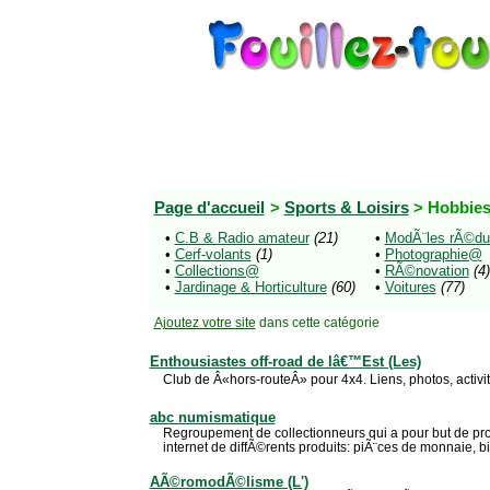
Page d'accueil
>
Sports & Loisirs
> Hobbie
•
C.B & Radio amateur
(21)
•
ModÃ¨les rÃ©du
•
Cerf-volants
(1)
•
Photographie@
•
Collections@
•
RÃ©novation
(4)
•
Jardinage & Horticulture
(60)
•
Voitures
(77)
Ajoutez votre site
dans cette catégorie
Enthousiastes off-road de lâ€™Est (Les)
Club de Â«hors-routeÂ» pour 4x4. Liens, photos, activit
abc numismatique
Regroupement de collectionneurs qui a pour but de promo
internet de diffÃ©rents produits: piÃ¨ces de monnaie, bil
AÃ©romodÃ©lisme (L')