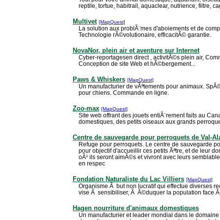
reptile, tortue, habitrail, aquaclear, nutrience, filtre, c
Multivet
[MapQuest]
La solution aux problÃ¨mes d'aboiements et de comp
Technologie rÃ©volutionaire, efficacitÃ© garantie.
NovaNor, plein air et aventure sur Internet
Cyber-reportagesen direct , activitÃ©s plein air, Comm
Conception de site Web et hÃ©bergement...
Paws & Whiskers
[MapQuest]
Un manufacturier de vÃªtements pour animaux. SpÃ©
pour chiens. Commande en ligne.
Zoo-max
[MapQuest]
Site web offrant des jouets entiÃ¨rement faits au Can
domestiques, des petits oiseaux aux grands perroque
Centre de sauvegarde pour perroquets de Val-Al
Refuge pour perroquets. Le centre de sauvegarde po
pour objectif d'accueillir ces petits Ãªtre, et de leur
oÃ¹ ils seront aimÃ©s et vivront avec leurs semblabl
en respec
Fondation Naturaliste du Lac Villiers
[MapQuest]
Organisme Ã but non lucratif qui effectue diverses 
vise Ã sensibiliser, Ã Ã©duquer la population face 
Hagen nourriture d'animaux domestiques
Un manufacturier et leader mondial dans le domaine 