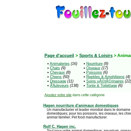
Page d'accueil
>
Sports & Loisirs
> Anim
•
Animaleries
(16)
•
Nourriture
(9)
•
Chats
(9)
•
Oiseaux
(17)
•
Chevaux
(8)
•
Poissons
(6)
•
Chiens
(50)
•
Reptiles & Amphibiens
(4)
•
Dressage
(11)
•
Soins vÃ©tÃ©rinaires
(22
•
Ã‰leveurs
(138)
•
Tonte & Toilettage
(6)
Ajoutez votre site
dans cette catégorie
Hagen nourriture d'animaux domestiques
Un manufacturier et leader mondial dans le domaine 
domestiques; pour les poissons, les oiseaux, les chien
animal familier. Pet food manufacturer.
Rolf C. Hagen inc.
Tout pour votre animal domestique; aquarium, oiseaux,