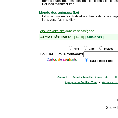
domestiques; pour les poissons, les chiens, les chats 
Pet food manufacturer.
Monde des animaux (Le)
Informations sur les chats et les chiens dans ces pa
liens vers d'autres sites.
Ajoutez votre site
dans cette catégorie
Autres résultats:
[1-10]
[suivants]
MP3
Ciné
Images
Fouillez
...vous trouverez!
C
a
r
t
e
s
d
e
s
o
u
h
a
i
t
s
dans Fouillez-tout
Accueil
•
Ajoutez (modifiez) votre site!
•
H
À propos de
Fouillez-Tout
•
Annoncez s
T
Site we