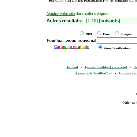
Fondation du Centre Hospitalier Pierre-Boucher dan
Ajoutez votre site
dans cette catégorie
Autres résultats:
[1-10]
[suivants]
MP3
Ciné
Images
Fouillez
...vous trouverez!
C
a
r
t
e
s
d
e
s
o
u
h
a
i
t
s
dans Fouillez-tout
Accueil
•
Ajoutez (modifiez) votre site!
•
H
À propos de
Fouillez-Tout
•
Annoncez s
T
Site we