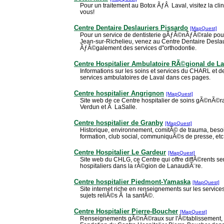
Pour un traitement au Botox ÃƒÂ Laval, visitez la cli
vous!
Centre Dentaire Deslauriers Pissardo
[MapQuest]
Pour un service de dentisterie gÃƒÂ©nÃƒÂ©rale pour 
Jean-sur-Richelieu, venez au Centre Dentaire Deslau
ÃƒÂ©galement des services d''orthodontie.
Centre Hospitalier Ambulatoire RÃ©gional de La
Informations sur les soins et services du CHARL et 
services ambulatoires de Laval dans ces pages.
Centre hospitalier Angrignon
[MapQuest]
Site web de ce Centre hospitalier de soins gÃ©nÃ©r
Verdun et Ã LaSalle.
Centre hospitalier de Granby
[MapQuest]
Historique, environnement, comitÃ© de trauma, besoi
formation, club social, communiquÃ©s de presse, et
Centre Hospitalier Le Gardeur
[MapQuest]
Site web du CHLG, ce Centre qui offre diffÃ©rents s
hospitaliers dans la rÃ©gion de LanaudiÃ¨re.
Centre hospitalier Piedmont-Yamaska
[MapQuest]
Site internet riche en renseignements sur les services
sujets reliÃ©s Ã la santÃ©.
Centre Hospitalier Pierre-Boucher
[MapQuest]
Renseignements gÃ©nÃ©raux sur l'Ã©tablissement, se