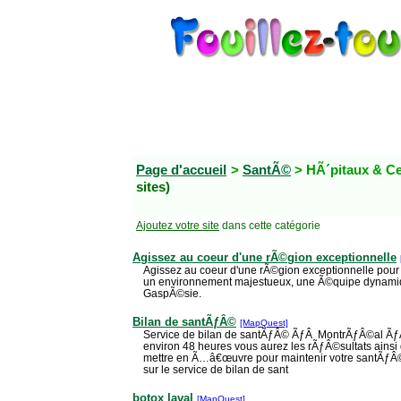
Page d'accueil
>
SantÃ©
> HÃ´pitaux & Ce
sites)
Ajoutez votre site
dans cette catégorie
Agissez au coeur d'une rÃ©gion exceptionnelle
Agissez au coeur d'une rÃ©gion exceptionnelle pour 
un environnement majestueux, une Ã©quipe dynamiq
GaspÃ©sie.
Bilan de santÃƒÂ©
[MapQuest]
Service de bilan de santÃƒÂ© ÃƒÂ MontrÃƒÂ©al ÃƒÂ
environ 48 heures vous aurez les rÃƒÂ©sultats ain
mettre en Ã…â€œuvre pour maintenir votre santÃƒÂ©.
sur le service de bilan de sant
botox laval
[MapQuest]