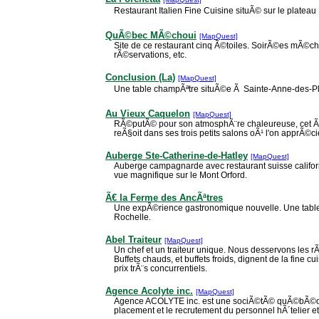
Restaurant Italien Fine Cuisine situÃ© sur le plate
QuÃ©bec MÃ©choui
[MapQuest]
Site de ce restaurant cinq Ã©toiles. SoirÃ©es mÃ©ch
rÃ©servations, etc.
Conclusion (La)
[MapQuest]
Une table champÃªtre situÃ©e Ã Sainte-Anne-des-Pl
Au Vieux Caquelon
[MapQuest]
RÃ©putÃ© pour son atmosphÃ¨re chaleureuse, cet Ã
reÃ§oit dans ses trois petits salons oÃ¹ l'on apprÃ©c
Auberge Ste-Catherine-de-Hatley
[MapQuest]
Auberge campagnarde avec restaurant suisse califor
vue magnifique sur le Mont Orford.
Ã€ la Ferme des AncÃªtres
Une expÃ©rience gastronomique nouvelle. Une tabl
Rochelle.
Abel Traiteur
[MapQuest]
Un chef et un traiteur unique. Nous desservons les 
Buffets chauds, et buffets froids, dignent de la fine c
prix trÃ¨s concurrentiels.
Agence Acolyte inc.
[MapQuest]
Agence ACOLYTE inc. est une sociÃ©tÃ© quÃ©bÃ©co
placement et le recrutement du personnel hÃ´telier et 