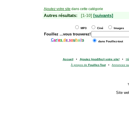
Ajoutez votre site
dans cette catégorie
Autres résultats:
[1-10]
[suivants]
MP3
Ciné
Images
Fouillez
...vous trouverez!
C
a
r
t
e
s
d
e
s
o
u
h
a
i
t
s
dans Fouillez-tout
Accueil
•
Ajoutez (modifiez) votre site!
•
H
À propos de
Fouillez-Tout
•
Annoncez s
T
Site we