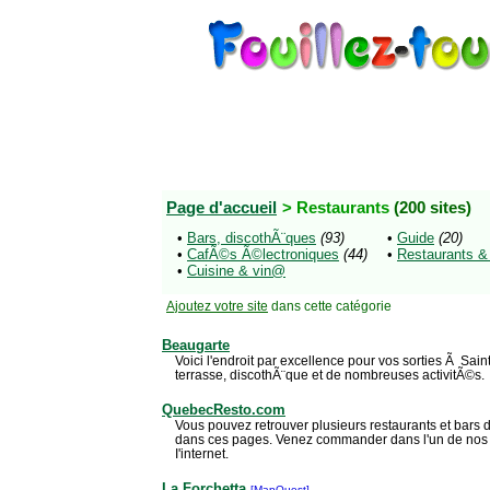
Page d'accueil
> Restaurants
(200 sites)
•
Bars, discothÃ¨ques
(93)
•
Guide
(20)
•
CafÃ©s Ã©lectroniques
(44)
•
Restaurants &
•
Cuisine & vin@
Ajoutez votre site
dans cette catégorie
Beaugarte
Voici l'endroit par excellence pour vos sorties Ã Saint
terrasse, discothÃ¨que et de nombreuses activitÃ©s.
QuebecResto.com
Vous pouvez retrouver plusieurs restaurants et bars
dans ces pages. Venez commander dans l'un de nos r
I'internet.
La Forchetta
[MapQuest]