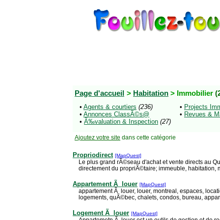
Page d'accueil
>
Habitation
> Immobilier
(
•
Agents & courtiers
(236)
•
Projects Imm
•
Annonces ClassÃ©s@
•
Revues & M
•
Ã‰valuation & Inspection
(27)
Ajoutez votre site
dans cette catégorie
Propriodirect
[MapQuest]
Le plus grand rÃ©seau d'achat et vente directs au 
directement du propriÃ©taire; immeuble, habitation, m
Appartement Ã louer
[MapQuest]
appartement Ã louer, louer, montreal, espaces, locat
logements, quÃ©bec, chalets, condos, bureau, appa
Logement Ã louer
[MapQuest]
Appartemetn Ã louer est un outils de gestion et de 