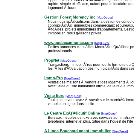
rapide, simple et efficace, autant pour le locataire qu
logement Ã louer.
Gestion Forest Morency inc
[MapQuest]
Nous nous spÃ©cialisons dans la gestion de condo
copropriÃ©tÃ©, immeubles commerciaux et bureaux,
Ã¢gÃ©es, projets immobiliers d'appartements. Gestio
immobilier. Nous gÃ©rons prÃ©s
www.quebecannonce.com
[MapQuest]
Petites annonces classÃ©es MontrÃ©al QuÃ©bec pour
professionnels.
PropNet
[MapQuest]
Transactions immobiliÃ¨res pour tout le territoire d
les rÃ´les d'Ã©valuation des municipalitÃ©s dans ce
Immo-Pro
[MapQuest]
Visitez des maisons Ã vendre et des logements Ã lo
avec l aide du site Immobilier officiel de la revue Im
Visite libre
[MapQuest]
Tout ce que vous avez Ã savoir sur le marchÃ© immo
virtuelle en ligne dans le site.
Le Centre ExÃƒÂ©cutif Online
[MapQuest]
Bureaux meubles de luxe avec services administrativ
telephone, internet et plus. Situe dans l''ouest de l''il
A Linda Bouchard agent immobilier
[MapQuest]