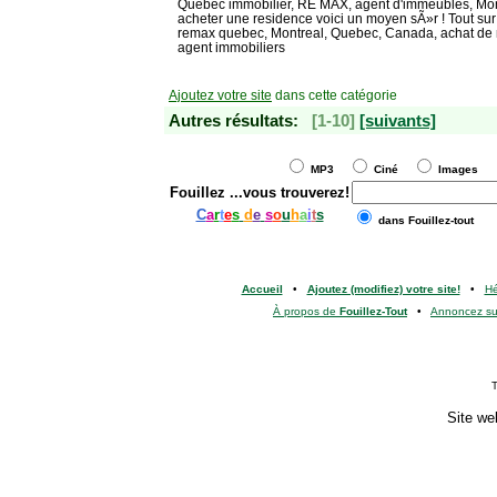
Quebec immobilier, RE MAX, agent d'immeubles, Mo
acheter une residence voici un moyen sÃ»r ! Tout sur
remax quebec, Montreal, Quebec, Canada, achat de 
agent immobiliers
Ajoutez votre site
dans cette catégorie
Autres résultats:
[1-10]
[suivants]
MP3
Ciné
Images
Fouillez
...vous trouverez!
C
a
r
t
e
s
d
e
s
o
u
h
a
i
t
s
dans Fouillez-tout
Accueil
•
Ajoutez (modifiez) votre site!
•
H
À propos de
Fouillez-Tout
•
Annoncez s
T
Site we