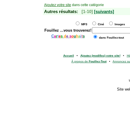
Ajoutez votre site
dans cette catégorie
Autres résultats:
[1-10]
[suivants]
MP3
Ciné
Images
Fouillez
...vous trouverez!
C
a
r
t
e
s
d
e
s
o
u
h
a
i
t
s
dans Fouillez-tout
Accueil
•
Ajoutez (modifiez) votre site!
•
H
À propos de
Fouillez-Tout
•
Annoncez s
T
Site we