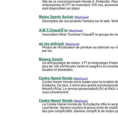
Site de ce concessionnaire Honda Ã Pintendre. Plus
motomarines et VTT en inventaire. PiÃ¨ces, accessoir
sont disponibles sur place.
Motos Sports Auclair
[MapQuest]
Description de nos produits Yamaha sur le web. Vent
A.M.T.ChaudiÃ¨re
[MapQuest]
Association Moto Tourisme ChaudiÃ¨re groupe de mo
air los airbrush
[MapQuest]
Photos de rÃ©alisation de peinture au airbrush sur v
par los
Beauce Sports
Un dÃ©positaire de motos, VTT et motoneiges Polar
plus de 100 vÃ©hicules neufs et usagÃ©s en invent
location et d'entretien.
Centre Hamel Honda
[MapQuest]
Centre Hamel Honda est le leader pour la location 
Eustache. De plus, il est le plus grand concessionn
MontrÃƒÂ©al. Le service personnalisÃƒÂ© et lÃ¢â‚¬â
vous convaincront.
Centre Hamel Honda
[MapQuest]
Le Centre Hamel Honda de St-Eustache offre le serv
court terme. Service courtois et grand choix de modÃ
des prix compÃ©titifs. Gamme complÃ¨te de motos spor