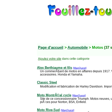
Page d'accueil
>
Automobile
> Motos
(37 s
Ajoutez votre site
dans cette catégorie
Alex Berthiaume et fils
[MapQuest]
Un commerÃ§ant de motos en affaires depuis 1917. Ve
accessoires. Honda et Yamaha.
Classic Steel
Modification et fabrication de Harley Davidson. Impor
Moto MontrÃ©al cycle
[MapQuest]
Site de ce concessionnaire Triumph. Motos neuves, 
piÃ¨ces pour Norton, BSA, Enfield.
Moto Rive-Sud
[MapQuest]