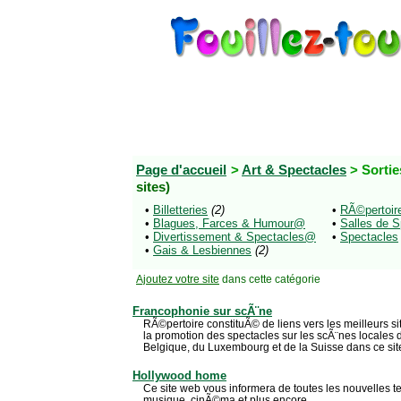
Page d'accueil
>
Art & Spectacles
> Sortie
sites)
•
Billetteries
(2)
•
RÃ©pertoir
•
Blagues, Farces & Humour@
•
Salles de S
•
Divertissement & Spectacles@
•
Spectacles
•
Gais & Lesbiennes
(2)
Ajoutez votre site
dans cette catégorie
Francophonie sur scÃ¨ne
RÃ©pertoire constituÃ© de liens vers les meilleurs
la promotion des spectacles sur les scÃ¨nes locales 
Belgique, du Luxembourg et de la Suisse dans ce sit
Hollywood home
Ce site web vous informera de toutes les nouvelles 
musique, cinÃ©ma et plus encore.