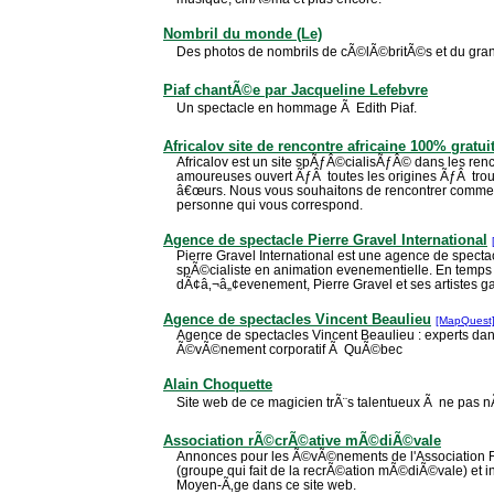
Nombril du monde (Le)
Des photos de nombrils de cÃ©lÃ©britÃ©s et du grand
Piaf chantÃ©e par Jacqueline Lefebvre
Un spectacle en hommage Ã Edith Piaf.
Africalov site de rencontre africaine 100% gratui
Africalov est un site spÃƒÂ©cialisÃƒÂ© dans les ren
amoureuses ouvert ÃƒÂ toutes les origines ÃƒÂ tr
â€œurs. Nous vous souhaitons de rencontrer comm
personne qui vous correspond.
Agence de spectacle Pierre Gravel International
Pierre Gravel International est une agence de specta
spÃ©cialiste en animation evenementielle. En temp
dÃ¢â‚¬â„¢evenement, Pierre Gravel et ses artistes g
Agence de spectacles Vincent Beaulieu
[MapQuest
Agence de spectacles Vincent Beaulieu : experts dans
Ã©vÃ©nement corporatif Ã QuÃ©bec
Alain Choquette
Site web de ce magicien trÃ¨s talentueux Ã ne pas n
Association rÃ©crÃ©ative mÃ©diÃ©vale
Annonces pour les Ã©vÃ©nements de l'Associatio
(groupe qui fait de la recrÃ©ation mÃ©diÃ©vale) et 
Moyen-Ã‚ge dans ce site web.