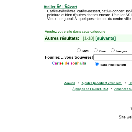
Atelier Ã€ l'Ã©cart
CafÃ©-thÃ©Ã¢tre, cafÃ©-dessert, cafÃ©-concert, boÃ
peinture et bien d'autres choses encore. L'atelier Ã€ 
Vieux-Longueuil Ã quelques minutes du centre-ville
Ajoutez votre site
dans cette catégorie
Autres résultats:
[1-10]
[suivants]
MP3
Ciné
Images
Fouillez
...vous trouverez!
C
a
r
t
e
s
d
e
s
o
u
h
a
i
t
s
dans Fouillez-tout
Accueil
•
Ajoutez (modifiez) votre site!
•
H
À propos de
Fouillez-Tout
•
Annoncez s
T
Site we