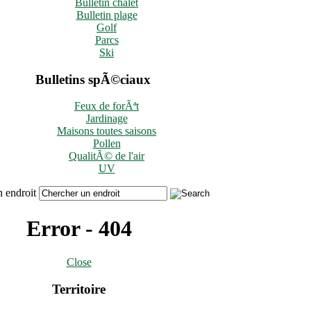
Bulletin chalet
Bulletin plage
Golf
Parcs
Ski
Bulletins spÃ©ciaux
Feux de forÃªt
Jardinage
Maisons toutes saisons
Pollen
QualitÃ© de l'air
UV
 endroit
Error - 404
Close
Territoire