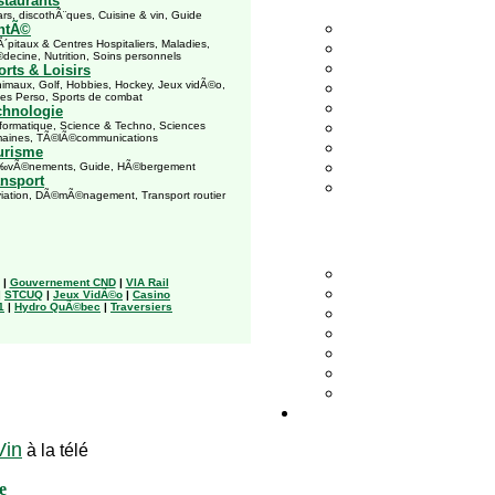
staurants
s, discothÃ¨ques, Cuisine & vin, Guide
ntÃ©
pitaux & Centres Hospitaliers, Maladies,
decine, Nutrition, Soins personnels
rts & Loisirs
maux, Golf, Hobbies, Hockey, Jeux vidÃ©o,
es Perso, Sports de combat
chnologie
ormatique, Science & Techno, Sciences
aines, TÃ©lÃ©communications
urisme
Ã©nements, Guide, HÃ©bergement
ansport
ation, DÃ©mÃ©nagement, Transport routier
|
Gouvernement CND
|
VIA Rail
|
STCUQ
|
Jeux VidÃ©o
|
Casino
1
|
Hydro QuÃ©bec
|
Traversiers
Vin
à la télé
e