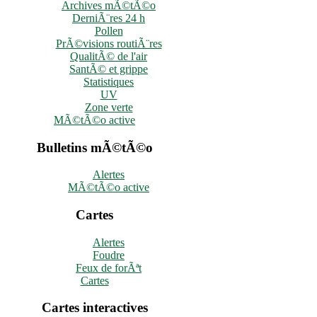
Archives mÃ©tÃ©o
DerniÃ¨res 24 h
Pollen
PrÃ©visions routiÃ¨res
QualitÃ© de l'air
SantÃ© et grippe
Statistiques
UV
Zone verte
MÃ©tÃ©o active
Bulletins mÃ©tÃ©o
Alertes
MÃ©tÃ©o active
Cartes
Alertes
Foudre
Feux de forÃªt
Cartes
Cartes interactives