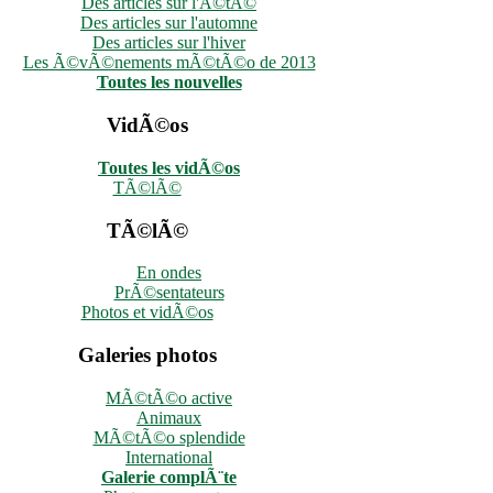
Des articles sur l'Ã©tÃ©
Des articles sur l'automne
Des articles sur l'hiver
Les Ã©vÃ©nements mÃ©tÃ©o de 2013
Toutes les nouvelles
VidÃ©os
Toutes les vidÃ©os
TÃ©lÃ©
TÃ©lÃ©
En ondes
PrÃ©sentateurs
Photos et vidÃ©os
Galeries photos
MÃ©tÃ©o active
Animaux
MÃ©tÃ©o splendide
International
Galerie complÃ¨te