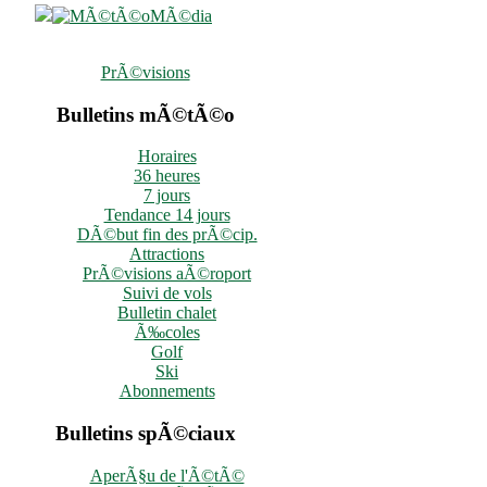
PrÃ©visions
Bulletins mÃ©tÃ©o
Horaires
36 heures
7 jours
Tendance 14 jours
DÃ©but fin des prÃ©cip.
Attractions
PrÃ©visions aÃ©roport
Suivi de vols
Bulletin chalet
Ã‰coles
Golf
Ski
Abonnements
Bulletins spÃ©ciaux
AperÃ§u de l'Ã©tÃ©