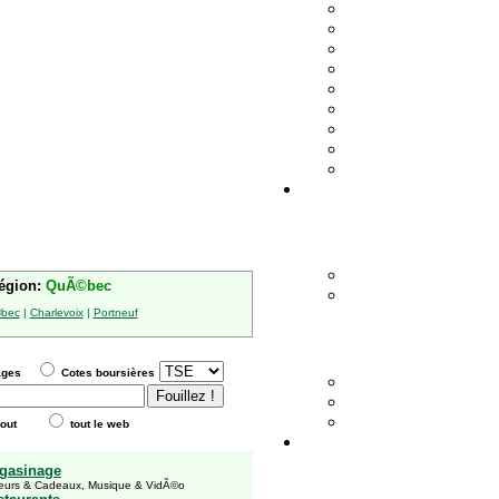
région:
QuÃ©bec
©bec
|
Charlevoix
|
Portneuf
ages
Cotes boursières
tout
tout le web
gasinage
urs & Cadeaux, Musique & VidÃ©o