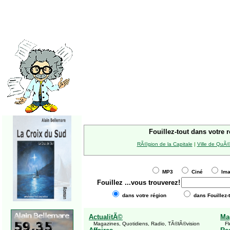
Fouillez-tout dans votre 
RÃ©gion de la Capitale
|
Ville de QuÃ
MP3
Ciné
Im
Fouillez
...vous trouverez!
dans votre région
dans Fouillez-
ActualitÃ©
Ma
Magazines, Quotidiens, Radio, TÃ©lÃ©vision
Fle