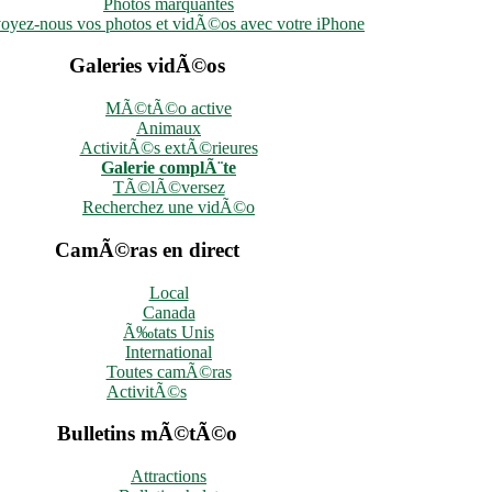
Photos marquantes
oyez-nous vos photos et vidÃ©os avec votre iPhone
Galeries vidÃ©os
MÃ©tÃ©o active
Animaux
ActivitÃ©s extÃ©rieures
Galerie complÃ¨te
TÃ©lÃ©versez
Recherchez une vidÃ©o
CamÃ©ras en direct
Local
Canada
Ã‰tats Unis
International
Toutes camÃ©ras
ActivitÃ©s
Bulletins mÃ©tÃ©o
Attractions