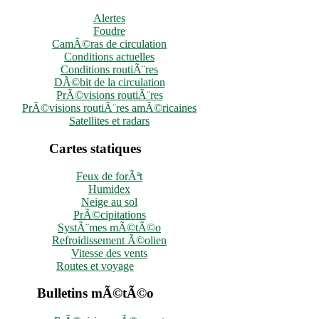
Alertes
Foudre
CamÃ©ras de circulation
Conditions actuelles
Conditions routiÃ¨res
DÃ©bit de la circulation
PrÃ©visions routiÃ¨res
PrÃ©visions routiÃ¨res amÃ©ricaines
Satellites et radars
Cartes statiques
Feux de forÃªt
Humidex
Neige au sol
PrÃ©cipitations
SystÃ¨mes mÃ©tÃ©o
Refroidissement Ã©olien
Vitesse des vents
Routes et voyage
Bulletins mÃ©tÃ©o