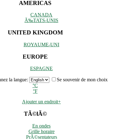
AMERICAS
CANADA
Ã‰TATS-UNIS
UNITED KINGDOM
ROYAUME-UNI
EUROPE
ESPAGNE
nnez la langue:
Se souvenir de mon choix
°C
°F
Ajouter un endroit
+
TÃ©lÃ©
En ondes
Grille horaire
PrÃ©sentateurs