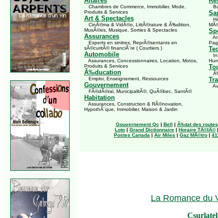
Affaires
Re
Chambres de Commerce, Immobilier, Mode,
Bar
Produits & Services
Sa
Art & Spectacles
HÃ´
CinÃ©ma & VidÃ©o, LittÃ©rature & Ã‰dition,
MÃ©
MusÃ©es, Musique, Sorties & Spectacles
Spo
Assurances
Ani
Experts en sinitres, ReprÃ©sentants en
Pag
sÃ©curitÃ© financiÃ¨re ( Courtiers )
Te
Automobile
Inf
Assurances, Concessionnaires, Location, Motos,
Hum
Produits & Services
To
Ã‰ducation
Ã‰v
Emploi, Enseignement, Ressources
Tr
Gouvernement
Avi
FÃ©dÃ©ral, MunicipalitÃ©, QuÃ©bec, SantÃ©
Habitation
Assurances, Construction & RÃ©novation,
HypothÃ¨que, Immobilier, Maison & Jardin
Gouvernement Qc
|
Bell
|
Ã‰tat des routes
Loto
|
Grand Dictionnaire
|
Horaire TÃ©lÃ©
Postes Canada
|
Air Miles
|
Gaz MÃ©tro
|
41
La Romance du 
Csurlatel