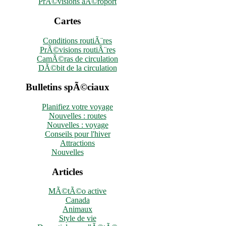
PrÃ©visions aÃ©roport
Cartes
Conditions routiÃ¨res
PrÃ©visions routiÃ¨res
CamÃ©ras de circulation
DÃ©bit de la circulation
Bulletins spÃ©ciaux
Planifiez votre voyage
Nouvelles : routes
Nouvelles : voyage
Conseils pour l'hiver
Attractions
Nouvelles
Articles
MÃ©tÃ©o active
Canada
Animaux
Style de vie